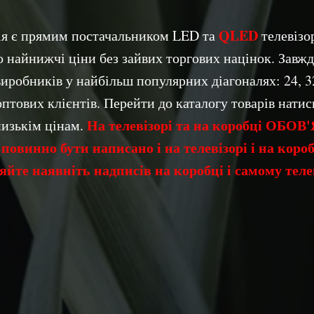
QLED
нія є прямим постачальником LED та
телевізор
о найнижчі ціни без зайвих торгових націнок. Завжд
иробників у найбільш популярних діагоналях: 24, 32, 
оптових клієнтів. Перейти до каталогу товарів нати
На телевізорі та на
коробці ОБОВ'
низькім цінам.
повинно бути написано і на телевізорі і на коро
яйте наявніть надписів на коробці і самому телев