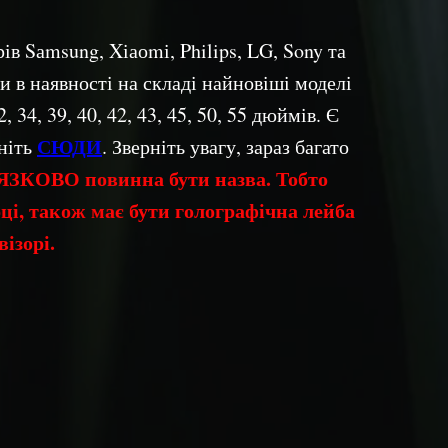
ів Sаmsung, Xіаоmі, Philips, LG, Sony та
и в наявності на складі найновіші моделі
34, 39, 40, 42, 43, 45, 50, 55 дюймів. Є
СЮДИ
сніть
. Зверніть увагу, зараз багато
ЯЗКОВО повинна бути назва. Тобто
бці, також має бути голографічна лейба
ізорі.